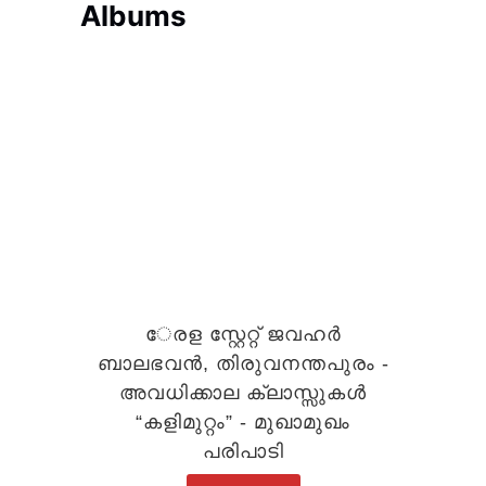
Albums
േരള സ്റ്റേറ്റ് ജവഹർ
ബാലഭവൻ, തിരുവനന്തപുരം -
അവധിക്കാല ക്ലാസ്സുകൾ
“കളിമുറ്റം” - മുഖാമുഖം
പരിപാടി