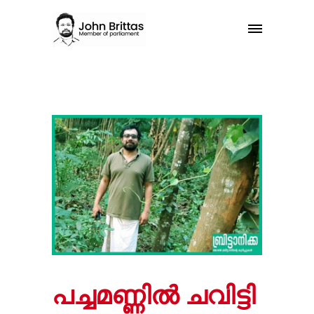
പച്ചമണ്ണിൽ ചവിട്ടി